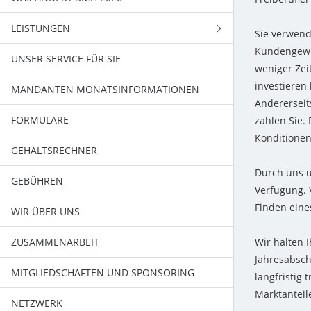
LEISTUNGEN
Sie verwend
Kundengewi
UNSER SERVICE FÜR SIE
STEUERBERATUNG
weniger Zei
investieren
MANDANTEN MONATSINFORMATIONEN
STEUERERKLÄRUNG
Andererseit
FORMULARE
JAHRESABSCHLUSS
zahlen Sie.
Konditionen
GEHALTSRECHNER
BUCHFÜHRUNG
Durch uns u
GEBÜHREN
Verfügung. 
Finden eine
WIR ÜBER UNS
ZUSAMMENARBEIT
Wir halten 
Jahresabsch
MITGLIEDSCHAFTEN UND SPONSORING
langfristig
Marktanteil
NETZWERK