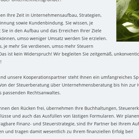
en Ihre Zeit in Unternehmensaufbau, Strategien,
nnung sowie Kundenbindung. Sie wissen, je
t Sie in den Aufbau und das Erreichen Ihrer Ziele
 können, umso weniger Umsatz werden Sie erzielen.
s, je mehr Sie verdienen, umso mehr Steuern
 Das ist kein Widerspruch! Wir begleiten Sie zeitgemäß, unkonventio
!
nd unsere Kooperationspartner steht Ihnen ein umfangreiches S
Von der Steuerberatung über Unternehmensberatung bis hin zur H
s passenden Rechtsanwaltes.
Ihnen den Rücken frei, übernehmen Ihre Buchhaltungen, Steuererk
lüsse und auch das Ausfüllen von lästigen Formularen. Wir planen
 tragbare Finanz- und Steuerstrategie, sind Ihr Partner bei Ihrem A
en und tragen damit wesentlich zu Ihrem finanziellen Erfolg bei!